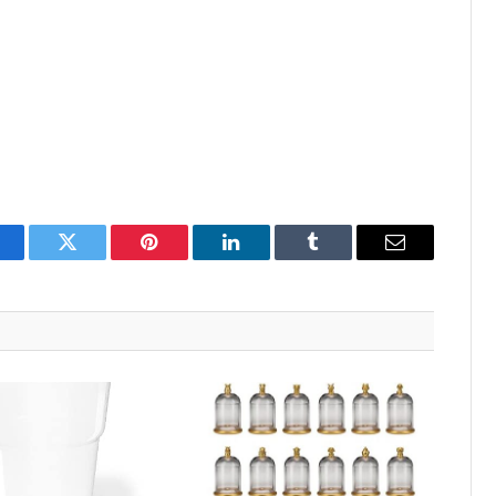
acebook
Twitter
Pinterest
LinkedIn
Tumblr
Email