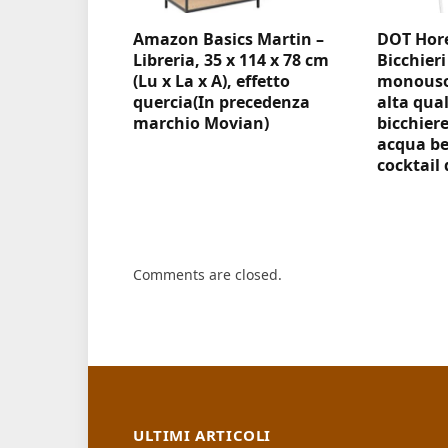
Amazon Basics Martin –
DOT Hore
Libreria, 35 x 114 x 78 cm
Bicchieri
(Lu x La x A), effetto
monouso 
quercia(In precedenza
alta qual
marchio Movian)
bicchiere
acqua be
cocktail 
Comments are closed.
ULTIMI ARTICOLI