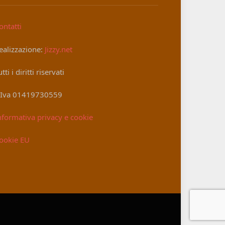
ontatti
ealizzazione:
Jizzy.net
utti i diritti riservati
.Iva 01419730559
nformativa privacy e cookie
ookie EU