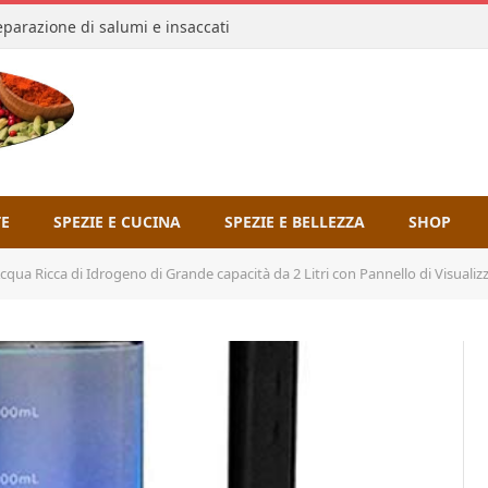
reparazione di salumi e insaccati
TE
SPEZIE E CUCINA
SPEZIE E BELLEZZA
SHOP
ca di Idrogeno di Grande capacità da 2 Litri con Pannello di Visualizzazione A LED Filtro Acqua