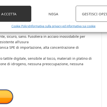
telligente 36 gradi Celsius, adatto alla temperatura del
ACCETTA
NEGA
GESTISCI OPZ
idi nel sangue, migliorare il sonno, purificare il sangue,
e di tutta la famiglia
0 milioni di ioni negativi e può rimuovere efficacemente
Cookie Policy
Informativa sulla privacy ed informativa sui cookie
te, sicuro, sano. Fusoliera in acciaio inossidabile per
resistente all’usura
ionica SPE di importazione, alta concentrazione di
tattile digitale, sensibile al tocco, materiali in platino di
zione di idrogeno, nessuna preoccupazione, nessuna