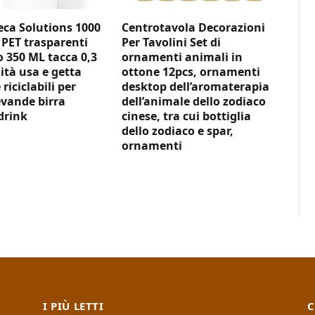
ca Solutions 1000
Centrotavola Decorazioni
 PET trasparenti
Per Tavolini Set di
350 ML tacca 0,3
ornamenti animali in
ità usa e getta
ottone 12pcs, ornamenti
 riciclabili per
desktop dell’aromaterapia
vande birra
dell’animale dello zodiaco
drink
cinese, tra cui bottiglia
dello zodiaco e spar,
ornamenti
I PIÙ LETTI
C