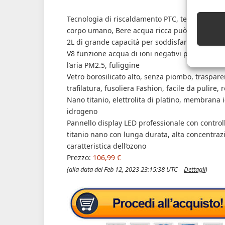
Tecnologia di riscaldamento PTC, termostato in
corpo umano, Bere acqua ricca può ridurre i lip
2L di grande capacità per soddisfare le esigenz
V8 funzione acqua di ioni negativi per creare 1
l’aria PM2.5, fuliggine
Vetro borosilicato alto, senza piombo, trasparen
trafilatura, fusoliera Fashion, facile da pulire, 
Nano titanio, elettrolita di platino, membrana 
idrogeno
Pannello display LED professionale con controllo 
titanio nano con lunga durata, alta concentra
caratteristica dell’ozono
Prezzo:
106,99 €
(alla data del Feb 12, 2023 23:15:38 UTC –
Dettagli
)