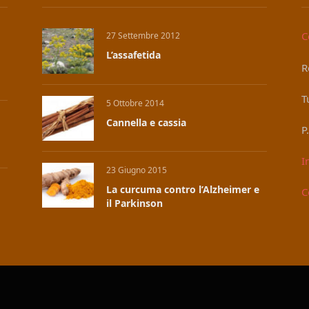
C
27 Settembre 2012
L’assafetida
R
T
5 Ottobre 2014
Cannella e cassia
P
I
23 Giugno 2015
La curcuma contro l’Alzheimer e
C
il Parkinson