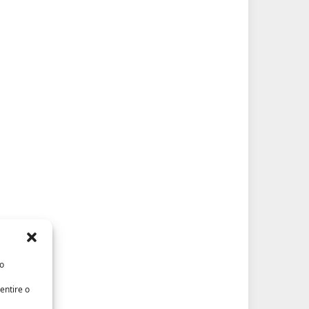
/o
entire o