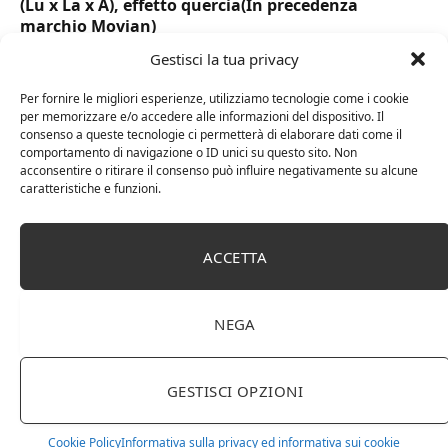
(Lu x La x A), effetto quercia(In precedenza
marchio Movian)
Gestisci la tua privacy
Per fornire le migliori esperienze, utilizziamo tecnologie come i cookie
per memorizzare e/o accedere alle informazioni del dispositivo. Il
consenso a queste tecnologie ci permetterà di elaborare dati come il
comportamento di navigazione o ID unici su questo sito. Non
acconsentire o ritirare il consenso può influire negativamente su alcune
caratteristiche e funzioni.
ACCETTA
DOT Horeca Solutions 1000 Bicchieri PET
NEGA
trasparenti monouso 350 ML tacca 0,3 alta qualità
usa e getta bicchiere riciclabili per acqua bevande
birra cocktail drink
GESTISCI OPZIONI
Cookie Policy
Informativa sulla privacy ed informativa sui cookie