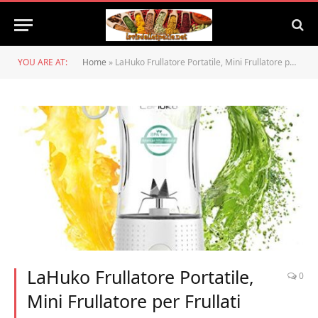
YOU ARE AT:
Home
»
LaHuko Frullatore Portatile, Mini Frullatore per Frullati Multifunzionale con 4000mAh Batteria USB Ricaricabile (individuales 380ML, BPA Free, per Frullati, Frappe, Frutta e Verdura, Pappe Bimbi)
LaHuko Frullatore Portatile,
0
Mini Frullatore per Frullati