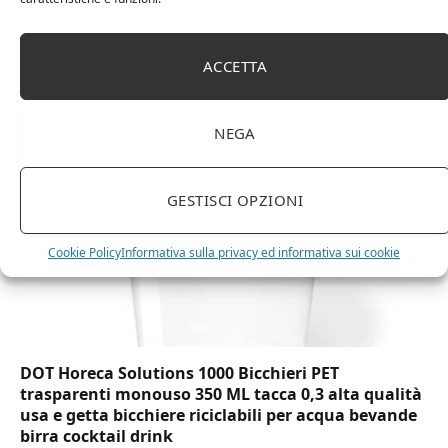
Amazon Basics Martin – Libreria, 35 x 114 x 78 cm
ACCETTA
(Lu x La x A), effetto quercia(In precedenza
marchio Movian)
NEGA
GESTISCI OPZIONI
Cookie Policy
Informativa sulla privacy ed informativa sui cookie
DOT Horeca Solutions 1000 Bicchieri PET
trasparenti monouso 350 ML tacca 0,3 alta qualità
usa e getta bicchiere riciclabili per acqua bevande
birra cocktail drink