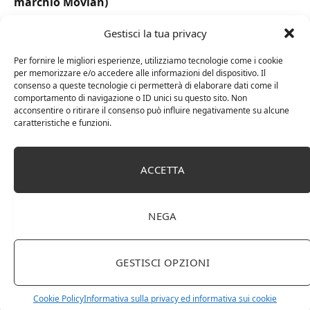
marchio Movian)
Gestisci la tua privacy
Per fornire le migliori esperienze, utilizziamo tecnologie come i cookie
per memorizzare e/o accedere alle informazioni del dispositivo. Il
consenso a queste tecnologie ci permetterà di elaborare dati come il
comportamento di navigazione o ID unici su questo sito. Non
acconsentire o ritirare il consenso può influire negativamente su alcune
caratteristiche e funzioni.
ACCETTA
DOT Horeca Solutions 1000 Bicchieri PET
trasparenti monouso 350 ML tacca 0,3 alta qualità
NEGA
usa e getta bicchiere riciclabili per acqua bevande
birra cocktail drink
GESTISCI OPZIONI
Cookie Policy
Informativa sulla privacy ed informativa sui cookie