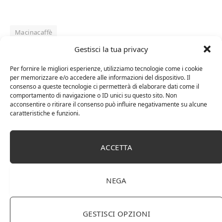
Macinacaffè
Gestisci la tua privacy
Per fornire le migliori esperienze, utilizziamo tecnologie come i cookie
per memorizzare e/o accedere alle informazioni del dispositivo. Il
Facebook
Twitter
Pinterest
LinkedIn
Tumblr
Email
consenso a queste tecnologie ci permetterà di elaborare dati come il
comportamento di navigazione o ID unici su questo sito. Non
acconsentire o ritirare il consenso può influire negativamente su alcune
RELATED
POSTS
caratteristiche e funzioni.
ACCETTA
NEGA
GESTISCI OPZIONI