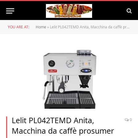
YOU ARE AT:
Home
»
Lelit PL042TEMD Anita, Macchina da caffè prosumer con macinacaffè Integrato e TermoPID, 1200 W, 2 Cups, Acciaio Inossidabile, Argento
Lelit PL042TEMD Anita,
0
Macchina da caffè prosumer