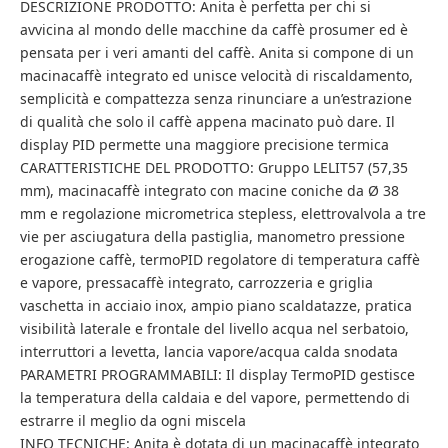
DESCRIZIONE PRODOTTO: Anita è perfetta per chi si
avvicina al mondo delle macchine da caffè prosumer ed è
pensata per i veri amanti del caffè. Anita si compone di un
macinacaffè integrato ed unisce velocità di riscaldamento,
semplicità e compattezza senza rinunciare a un’estrazione
di qualità che solo il caffè appena macinato può dare. Il
display PID permette una maggiore precisione termica
CARATTERISTICHE DEL PRODOTTO: Gruppo LELIT57 (57,35
mm), macinacaffè integrato con macine coniche da Ø 38
mm e regolazione micrometrica stepless, elettrovalvola a tre
vie per asciugatura della pastiglia, manometro pressione
erogazione caffè, termoPID regolatore di temperatura caffè
e vapore, pressacaffè integrato, carrozzeria e griglia
vaschetta in acciaio inox, ampio piano scaldatazze, pratica
visibilità laterale e frontale del livello acqua nel serbatoio,
interruttori a levetta, lancia vapore/acqua calda snodata
PARAMETRI PROGRAMMABILI: Il display TermoPID gestisce
la temperatura della caldaia e del vapore, permettendo di
estrarre il meglio da ogni miscela
INFO TECNICHE: Anita è dotata di un macinacaffè integrato