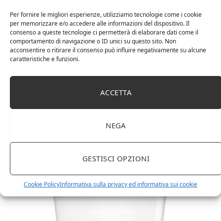
RELATED
POSTS
Per fornire le migliori esperienze, utilizziamo tecnologie come i cookie
per memorizzare e/o accedere alle informazioni del dispositivo. Il
consenso a queste tecnologie ci permetterà di elaborare dati come il
comportamento di navigazione o ID unici su questo sito. Non
acconsentire o ritirare il consenso può influire negativamente su alcune
caratteristiche e funzioni.
ACCETTA
NEGA
Amazon Basics Martin – Libreria, 35 x 114 x 78 cm
(Lu x La x A), effetto quercia(In precedenza
GESTISCI OPZIONI
marchio Movian)
Cookie Policy
Informativa sulla privacy ed informativa sui cookie