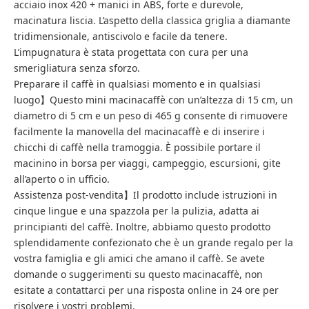
acciaio inox 420 + manici in ABS, forte e durevole,
macinatura liscia. L’aspetto della classica griglia a diamante
tridimensionale, antiscivolo e facile da tenere.
L’impugnatura è stata progettata con cura per una
smerigliatura senza sforzo.
Preparare il caffè in qualsiasi momento e in qualsiasi
luogo】Questo mini macinacaffè con un’altezza di 15 cm, un
diametro di 5 cm e un peso di 465 g consente di rimuovere
facilmente la manovella del macinacaffè e di inserire i
chicchi di caffè nella tramoggia. È possibile portare il
macinino in borsa per viaggi, campeggio, escursioni, gite
all’aperto o in ufficio.
Assistenza post-vendita】Il prodotto include istruzioni in
cinque lingue e una spazzola per la pulizia, adatta ai
principianti del caffè. Inoltre, abbiamo questo prodotto
splendidamente confezionato che è un grande regalo per la
vostra famiglia e gli amici che amano il caffè. Se avete
domande o suggerimenti su questo macinacaffè, non
esitate a contattarci per una risposta online in 24 ore per
risolvere i vostri problemi.