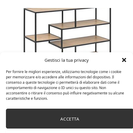
Gestisci la tua privacy
Per fornire le migliori esperienze, utilizziamo tecnologie come i cookie
per memorizzare e/o accedere alle informazioni del dispositivo. Il
Amazon Basics Martin – Libreria, 35 x 114 x 78 cm
consenso a queste tecnologie ci permetterà di elaborare dati come il
(Lu x La x A), effetto quercia(In precedenza
comportamento di navigazione o ID unici su questo sito. Non
marchio Movian)
acconsentire o ritirare il consenso può influire negativamente su alcune
caratteristiche e funzioni.
ACCETTA