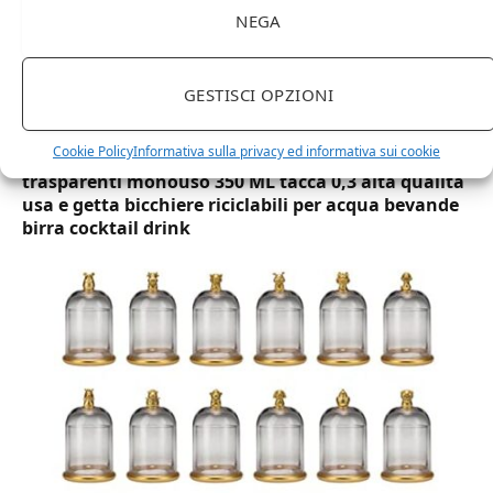
NEGA
GESTISCI OPZIONI
Cookie Policy
Informativa sulla privacy ed informativa sui cookie
DOT Horeca Solutions 1000 Bicchieri PET
trasparenti monouso 350 ML tacca 0,3 alta qualità
usa e getta bicchiere riciclabili per acqua bevande
birra cocktail drink