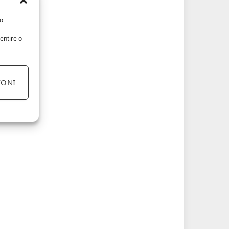
/o
entire o
IONI