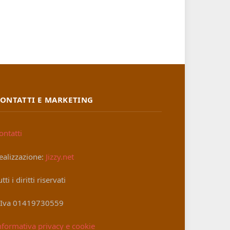
ONTATTI E MARKETING
ontatti
ealizzazione:
Jizzy.net
utti i diritti riservati
.Iva 01419730559
nformativa privacy e cookie