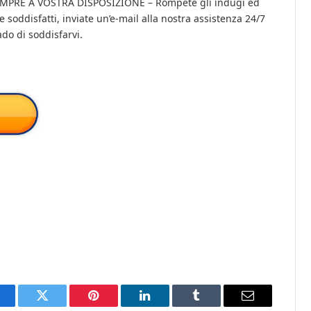
PRE A VOSTRA DISPOSIZIONE – Rompete gli indugi ed
e soddisfatti, inviate un’e-mail alla nostra assistenza 24/7
do di soddisfarvi.
acebook
Twitter
Pinterest
LinkedIn
Tumblr
Email