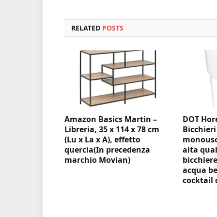
RELATED
POSTS
Amazon Basics Martin –
DOT Hore
Libreria, 35 x 114 x 78 cm
Bicchieri
(Lu x La x A), effetto
monouso 
quercia(In precedenza
alta qual
marchio Movian)
bicchiere
acqua be
cocktail 