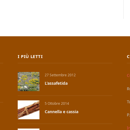
I PIÙ LETTI
C
C
27 Settembre 2012
L’assafetida
R
T
5 Ottobre 2014
Cannella e cassia
P
I