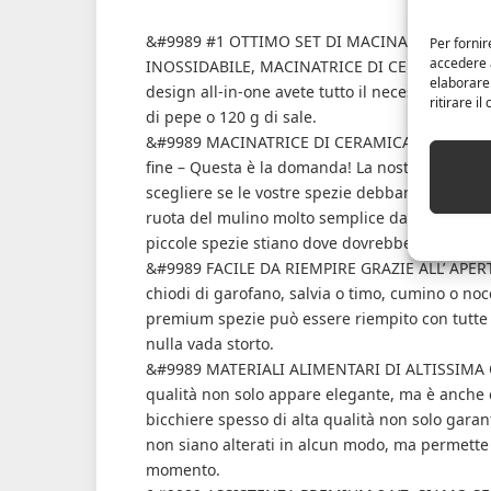
&#9989 #1 OTTIMO SET DI MACINA SALE E PEP
Per fornir
accedere a
INOSSIDABILE, MACINATRICE DI CERAMICA REGOL
elaborare
design all-in-one avete tutto il necessario per c
ritirare i
di pepe o 120 g di sale.
&#9989 MACINATRICE DI CERAMICA ALTAMENTE
fine – Questa è la domanda! La nostra macinatric
scegliere se le vostre spezie debbano essere m
ruota del mulino molto semplice da maneggiare.
piccole spezie stiano dove dovrebbero rimaner
&#9989 FACILE DA RIEMPIRE GRAZIE ALL’ APERT
chiodi di garofano, salvia o timo, cumino o noce
premium spezie può essere riempito con tutte l
nulla vada storto.
&#9989 MATERIALI ALIMENTARI DI ALTISSIMA QUA
qualità non solo appare elegante, ma è anche 
bicchiere spesso di alta qualità non solo garant
non siano alterati in alcun modo, ma permette
momento.