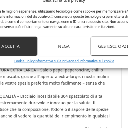
E CON 2 MULINI VUOTI PER SPEZIE IN VETRO E ACCIAIO
e le migliori esperienze, utilizziamo tecnologie come i cookie per memorizzare e
lle informazioni del dispositivo. Il consenso a queste tecnologie ci permetterà di
ABILE – Con questo set di macinatrici per spezie dal
 dati come il comportamento di navigazione o ID unici su questo sito. Non accons
ondire in alta qualità. Circa 100 g di capacità, ad es. 80 g
l consenso può influire negativamente su alcune caratteristiche e funzioni.
 EFFICIENTE E REGOLABILE IN CONTINUO – Grosso o
e in ceramica regolabile all’ infinito vi permette di
ACCETTA
NEGA
GESTISCI OPZ
acinate grosse o fine – in pochissimo tempo, grazie alla
 I due coperchietti in acciaio inox assicurano che le
Cookie Policy
Informativa sulla privacy ed informativa sui cookie
e.
URA EXTRA LARGA – Sale o pepe, peperoncino, chili o
 moscata: grazie all’ apertura extra-large, i nostri mulini
e vostre spezie preferite molto facilmente – senza che
LITÀ – L’acciaio inossidabile 304 spazzolato di alta
estremamente durevole e innocuo per la salute. Il
isce che la composizione, l’odore o il sapore delle spezie
 anche di vedere la quantità del riempimento in qualsiasi