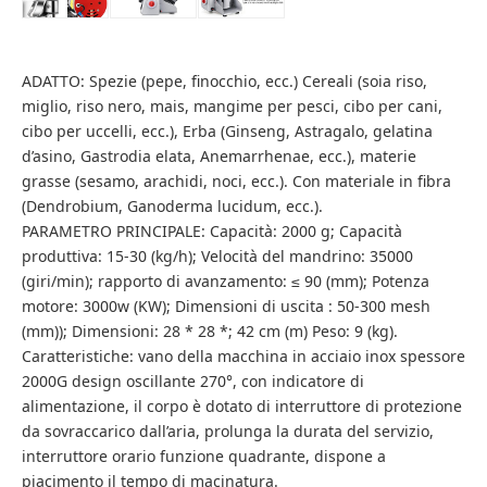
ADATTO: Spezie (pepe, finocchio, ecc.) Cereali (soia riso,
miglio, riso nero, mais, mangime per pesci, cibo per cani,
cibo per uccelli, ecc.), Erba (Ginseng, Astragalo, gelatina
d’asino, Gastrodia elata, Anemarrhenae, ecc.), materie
grasse (sesamo, arachidi, noci, ecc.). Con materiale in fibra
(Dendrobium, Ganoderma lucidum, ecc.).
PARAMETRO PRINCIPALE: Capacità: 2000 g; Capacità
produttiva: 15-30 (kg/h); Velocità del mandrino: 35000
(giri/min); rapporto di avanzamento: ≤ 90 (mm); Potenza
motore: 3000w (KW); Dimensioni di uscita : 50-300 mesh
(mm)); Dimensioni: 28 * 28 *; 42 cm (m) Peso: 9 (kg).
Caratteristiche: vano della macchina in acciaio inox spessore
2000G design oscillante 270°, con indicatore di
alimentazione, il corpo è dotato di interruttore di protezione
da sovraccarico dall’aria, prolunga la durata del servizio,
interruttore orario funzione quadrante, dispone a
piacimento il tempo di macinatura.