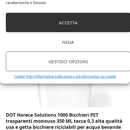
caratteristiche e funzioni.
Amazon Basics Martin – Libreria, 35 x 114 x 78 cm
ACCETTA
(Lu x La x A), effetto quercia(In precedenza
marchio Movian)
NEGA
GESTISCI OPZIONI
Cookie Policy
Informativa sulla privacy ed informativa sui cookie
DOT Horeca Solutions 1000 Bicchieri PET
trasparenti monouso 350 ML tacca 0,3 alta qualità
usa e getta bicchiere riciclabili per acqua bevande