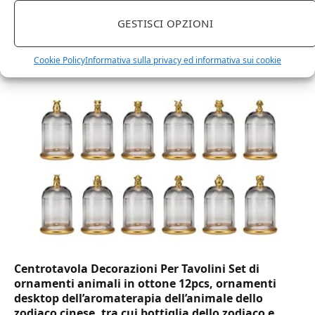
GESTISCI OPZIONI
DOT Horeca Solutions 1000 Bicchieri PET
trasparenti monouso 350 ML tacca 0,3 alta qualità
usa e getta bicchiere riciclabili per acqua bevande
Cookie Policy
Informativa sulla privacy ed informativa sui cookie
birra cocktail drink
Centrotavola Decorazioni Per Tavolini Set di
ornamenti animali in ottone 12pcs, ornamenti
desktop dell’aromaterapia dell’animale dello
zodiaco cinese, tra cui bottiglia dello zodiaco e