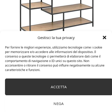
Gestisci la tua privacy
Amazon Basics Martin – Libreria, 35 x 114 x 78 cm
(Lu x La x A), effetto quercia(In precedenza
Per fornire le migliori esperienze, utilizziamo tecnologie come i cookie
marchio Movian)
per memorizzare e/o accedere alle informazioni del dispositivo. Il
consenso a queste tecnologie ci permetterà di elaborare dati come il
comportamento di navigazione o ID unici su questo sito. Non
acconsentire o ritirare il consenso può influire negativamente su alcune
caratteristiche e funzioni.
ACCETTA
NEGA