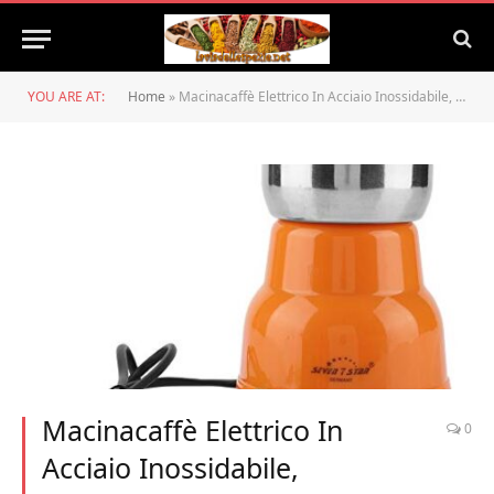
YOU ARE AT:
Home
»
Macinacaffè Elettrico In Acciaio Inossidabile, Macinacaffè Elettrico Macinacaffè Frutta a Guscio Grani Fagioli Erbe Spezie Macinazione 220V Spina Europea Accessori Per Caffè Utensili
Macinacaffè Elettrico In
0
Acciaio Inossidabile,