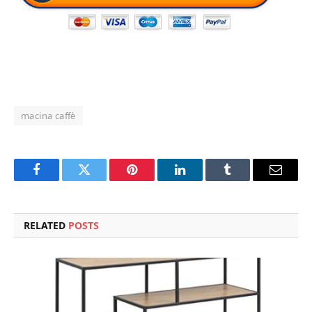
macina caffè
Facebook
Twitter
Pinterest
LinkedIn
Tumblr
Email
RELATED
POSTS