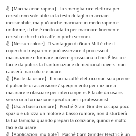
✌【Macinazione rapida】 La smerigliatrice elettrica per
cereali non solo utilizza la testa di taglio in acciaio
inossidabile, ma può anche macinare in modo rapido e
uniforme, il che è molto adatto per macinare finemente
cereali o chicchi di caffè in pochi secondi.
✌【Nessun colore】 Il vantaggio di Grain Mill è che il
coperchio trasparente può osservare il processo di
macinazione e formare polvere grossolana o fine. È liscio e
facile da pulire; la frantumazione di medicinali diversi non
causerà mai colore e odore.
✌【Facile da usare】 Il macinacaffè elettrico non solo preme
il pulsante di accensione / spegnimento per iniziare a
macinare e rilasciare per interrompere. E facile da usare,
senza una formazione specifica per i professionisti
✌【Uso a basso rumore】 Poiché Grain Grinder occupa poco
spazio e utilizza un motore a basso rumore, non disturberà
la tua famiglia quando prepari la colazione, quindi è molto
facile da usare
✌【Applicazioni multiple】 Poiché Corn Grinder Electric è un