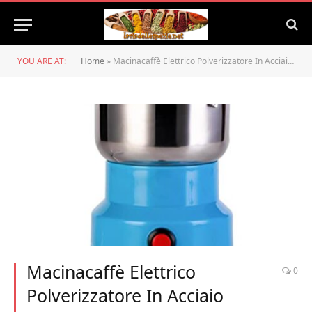
YOU ARE AT:
Home
»
Macinacaffè Elettrico Polverizzatore In Acciaio Inossidabile Macinacaffè Cereali Per Macinacaffè Per Cucina Caffè Alle Erbe Pepe Pepe Macina Spezie Per Alimenti Per La Casa Cucina Mashin
Macinacaffè Elettrico
0
Polverizzatore In Acciaio