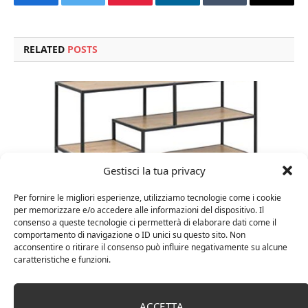
Facebook
Twitter
Pinterest
LinkedIn
Tumblr
Email
RELATED
POSTS
Gestisci la tua privacy
Per fornire le migliori esperienze, utilizziamo tecnologie come i cookie
per memorizzare e/o accedere alle informazioni del dispositivo. Il
consenso a queste tecnologie ci permetterà di elaborare dati come il
comportamento di navigazione o ID unici su questo sito. Non
Amazon Basics Martin – Libreria, 35 x 114 x 78 cm
acconsentire o ritirare il consenso può influire negativamente su alcune
caratteristiche e funzioni.
(Lu x La x A), effetto quercia(In precedenza
marchio Movian)
ACCETTA