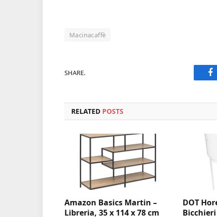
Macinacaffè
SHARE.
F
RELATED
POSTS
Amazon Basics Martin –
DOT Hore
Libreria, 35 x 114 x 78 cm
Bicchieri