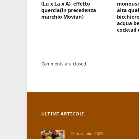
(Lu x La x A), effetto
monouso 
quercia(In precedenza
alta qual
marchio Movian)
bicchiere
acqua be
cocktail 
Comments are closed.
ULTIMI ARTICOLI
13 Novembre 2025