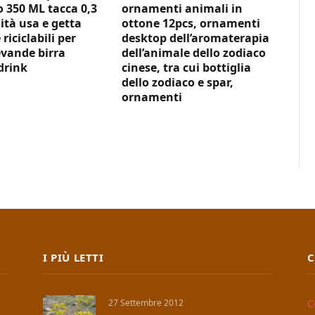
350 ML tacca 0,3
ornamenti animali in
ità usa e getta
ottone 12pcs, ornamenti
 riciclabili per
desktop dell’aromaterapia
vande birra
dell’animale dello zodiaco
drink
cinese, tra cui bottiglia
dello zodiaco e spar,
ornamenti
I PIÙ LETTI
C
C
27 Settembre 2012