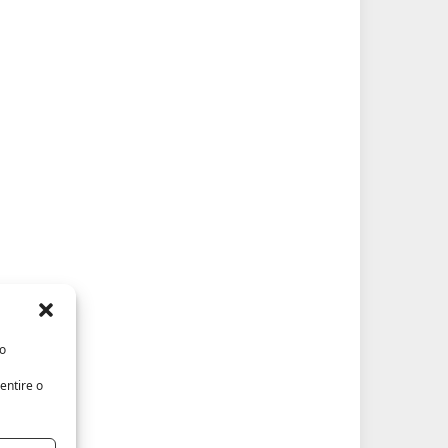
/o
entire o