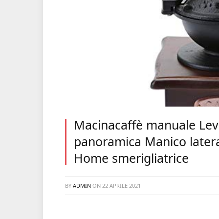
Macinacaffè manuale Levi
panoramica Manico latera
Home smerigliatrice
BY
ADMIN
ON
22 APRILE 2021