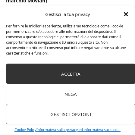
marchio Movian)
Gestisci la tua privacy
Per fornire le migliori esperienze, utilizziamo tecnologie come i cookie
per memorizzare e/o accedere alle informazioni del dispositivo. Il
consenso a queste tecnologie ci permetterà di elaborare dati come il
comportamento di navigazione o ID unici su questo sito. Non
acconsentire o ritirare il consenso può influire negativamente su alcune
caratteristiche e funzioni.
ACCETTA
DOT Horeca Solutions 1000 Bicchieri PET
trasparenti monouso 350 ML tacca 0,3 alta qualità
NEGA
usa e getta bicchiere riciclabili per acqua bevande
birra cocktail drink
GESTISCI OPZIONI
Cookie Policy
Informativa sulla privacy ed informativa sui cookie