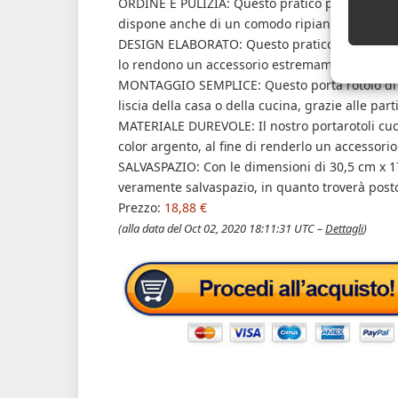
ORDINE E PULIZIA: Questo pratico portarotoli da
dispone anche di un comodo ripiano utilizzabi
DESIGN ELABORATO: Questo pratico accessorio
lo rendono un accessorio estremamente utile e
MONTAGGIO SEMPLICE: Questo porta rotolo di ca
liscia della casa o della cucina, grazie alle pa
MATERIALE DUREVOLE: Il nostro portarotoli cucin
color argento, al fine di renderlo un accessori
SALVASPAZIO: Con le dimensioni di 30,5 cm x 17
veramente salvaspazio, in quanto troverà posto 
Prezzo:
18,88 €
(alla data del Oct 02, 2020 18:11:31 UTC –
Dettagli
)