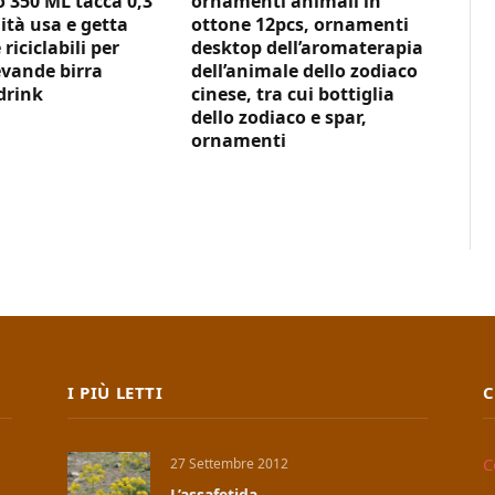
350 ML tacca 0,3
ornamenti animali in
ità usa e getta
ottone 12pcs, ornamenti
 riciclabili per
desktop dell’aromaterapia
vande birra
dell’animale dello zodiaco
drink
cinese, tra cui bottiglia
dello zodiaco e spar,
ornamenti
I PIÙ LETTI
C
C
27 Settembre 2012
L’assafetida