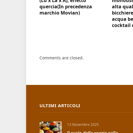
(Lu x La x A), effetto
monouso 
quercia(In precedenza
alta qual
marchio Movian)
bicchiere
acqua be
cocktail 
Comments are closed.
ULTIMI ARTICOLI
13 Novembre 2025
Il ruolo delle spezie nella