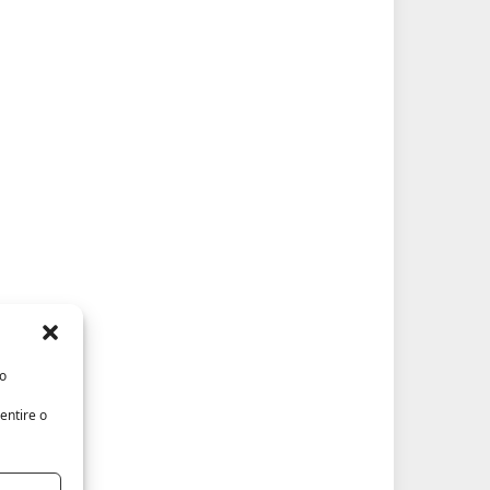
/o
entire o