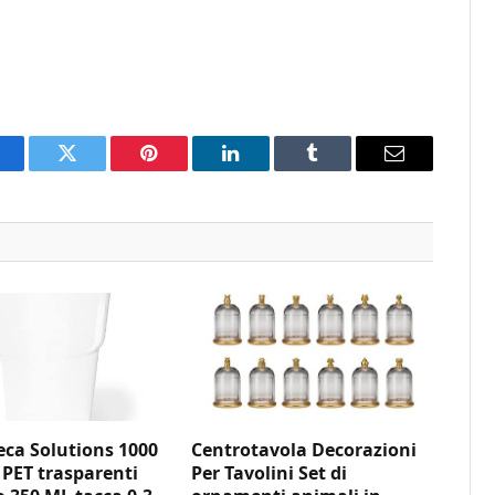
acebook
Twitter
Pinterest
LinkedIn
Tumblr
Email
ca Solutions 1000
Centrotavola Decorazioni
 PET trasparenti
Per Tavolini Set di