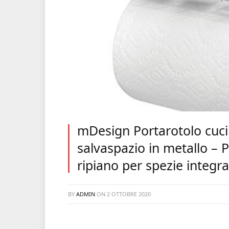
mDesign Portarotolo cuci
salvaspazio in metallo – 
ripiano per spezie integr
BY
ADMIN
ON
2 OTTOBRE 2020