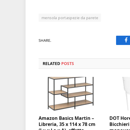
mensola portaspezie da parete
SHARE.
F
RELATED
POSTS
Amazon Basics Martin –
DOT Hore
Libreria, 35 x 114 x 78 cm
Bicchieri