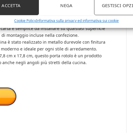
 cucina offre spazio per i rotoli di carta assorbente, ma
ACCETTA
NEGA
GESTISCI OPZ
le come portaspezie.
 da cucina dispone di comode mensole portaoggetti, che
Cookie Policy
Informativa sulla privacy ed informativa sui cookie
 salvaspazio.
rta è semplice da installare su qualsiasi superficie
rti di montaggio incluse nella confezione.
a è stato realizzato in metallo durevole con finitura
o moderno e ideale per ogni stile di arredamento.
,8 cm x 17,8 cm, questo porta rotolo è un prodotto
anche negli angoli più stretti della cucina.