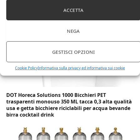
(Lu x La x A), effetto quercia(In precedenza
marchio Movian)
ACCETTA
NEGA
GESTISCI OPZIONI
Cookie Policy
Informativa sulla privacy ed informativa sui cookie
DOT Horeca Solutions 1000 Bicchieri PET
trasparenti monouso 350 ML tacca 0,3 alta qualità
usa e getta bicchiere riciclabili per acqua bevande
birra cocktail drink