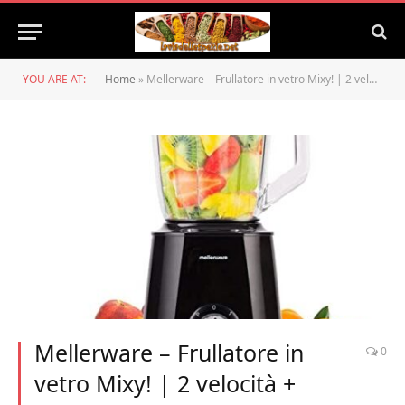
YOU ARE AT:
Home
»
Mellerware – Frullatore in vetro Mixy! | 2 velocità + TURBO | Caraffa di vetro da 1,5L | Trita ghiaccio | Blender acciaio inox | Mixer elettrico per frullati, frutta, granite | Smoothie maker | Nero
Mellerware – Frullatore in
0
vetro Mixy! | 2 velocità +