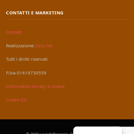
CONTATTI E MARKETING
Contatti
Realizzazione:
Jizzy.net
Tutti i diritti riservati
P.Iva 01419730559
Informativa privacy e cookie
Cookie EU
© 2026 Laviadellespezie. Designed by
Jizzy.net
.