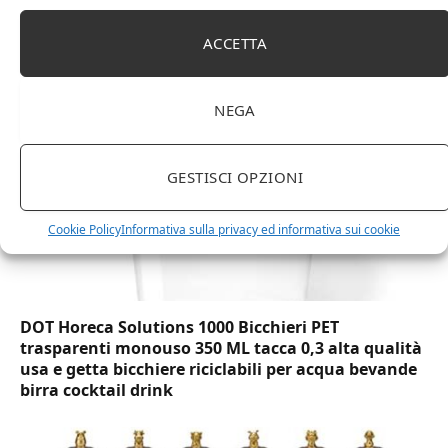
Amazon Basics Martin – Libreria, 35 x 114 x 78 cm
(Lu x La x A), effetto quercia(In precedenza
ACCETTA
marchio Movian)
NEGA
GESTISCI OPZIONI
Cookie Policy
Informativa sulla privacy ed informativa sui cookie
DOT Horeca Solutions 1000 Bicchieri PET
trasparenti monouso 350 ML tacca 0,3 alta qualità
usa e getta bicchiere riciclabili per acqua bevande
birra cocktail drink