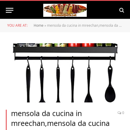
YOU ARE AT:
Home
»
mensola da cucina in mreechan,mensola da cucina portaoggetti organizzatore a parete di utensili da cucina mensola per spezie con 6 ganci rimovibili per corridoio bagno cucina ecc.
mensola da cucina in
0
mreechan,mensola da cucina