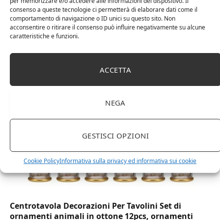
per memorizzare e/o accedere alle informazioni del dispositivo. Il
consenso a queste tecnologie ci permetterà di elaborare dati come il
comportamento di navigazione o ID unici su questo sito. Non
acconsentire o ritirare il consenso può influire negativamente su alcune
caratteristiche e funzioni.
DOT Horeca Solutions 1000 Bicchieri PET
trasparenti monouso 350 ML tacca 0,3 alta qualità
usa e getta bicchiere riciclabili per acqua bevande
birra cocktail drink
ACCETTA
NEGA
GESTISCI OPZIONI
Cookie Policy
Informativa sulla privacy ed informativa sui cookie
Centrotavola Decorazioni Per Tavolini Set di
ornamenti animali in ottone 12pcs, ornamenti