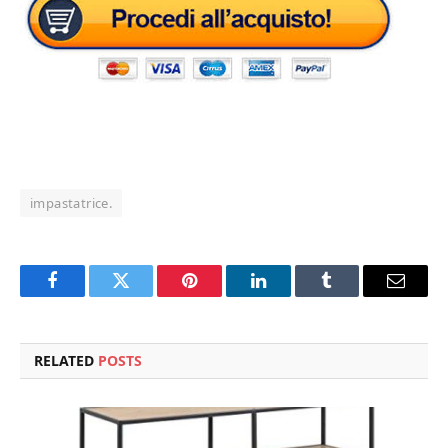
impastatrice.
Facebook
Twitter
Pinterest
LinkedIn
Tumblr
Email
RELATED
POSTS