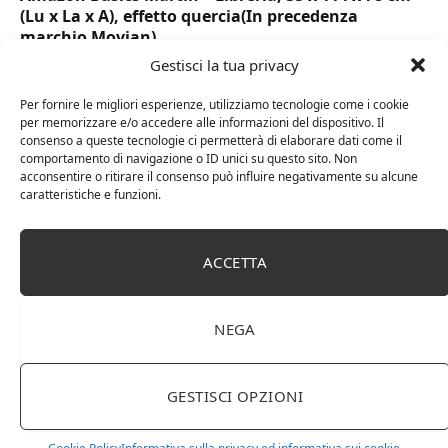
(Lu x La x A), effetto quercia(In precedenza
marchio Movian)
Gestisci la tua privacy
Per fornire le migliori esperienze, utilizziamo tecnologie come i cookie
per memorizzare e/o accedere alle informazioni del dispositivo. Il
consenso a queste tecnologie ci permetterà di elaborare dati come il
comportamento di navigazione o ID unici su questo sito. Non
acconsentire o ritirare il consenso può influire negativamente su alcune
caratteristiche e funzioni.
ACCETTA
DOT Horeca Solutions 1000 Bicchieri PET
NEGA
trasparenti monouso 350 ML tacca 0,3 alta qualità
usa e getta bicchiere riciclabili per acqua bevande
birra cocktail drink
GESTISCI OPZIONI