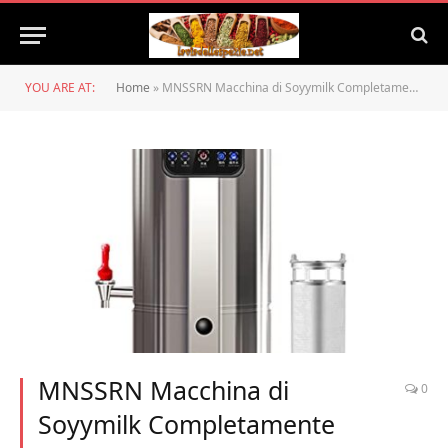
YOU ARE AT:
Home
»
MNSSRN Macchina di Soyymilk Completamente Automatica, Rettifica Fagioli A Secco Senza Sforzo, Appuntamento 24H, Macinazione della Macchina di Soia A Grande capacità,22L
MNSSRN Macchina di
0
Soyymilk Completamente