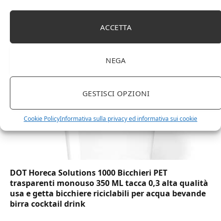
Amazon Basics Martin – Libreria, 35 x 114 x 78 cm
(Lu x La x A), effetto quercia(In precedenza
ACCETTA
marchio Movian)
NEGA
GESTISCI OPZIONI
Cookie Policy
Informativa sulla privacy ed informativa sui cookie
DOT Horeca Solutions 1000 Bicchieri PET
trasparenti monouso 350 ML tacca 0,3 alta qualità
usa e getta bicchiere riciclabili per acqua bevande
birra cocktail drink