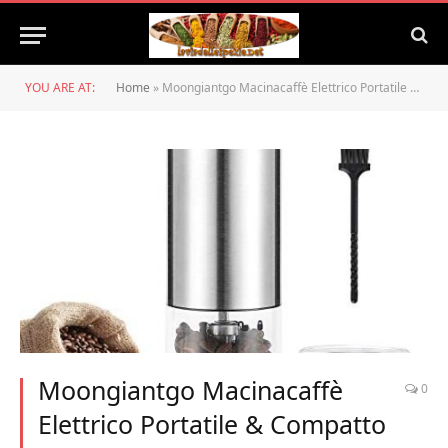
YOU ARE AT:
Home
»
Moongiantgo Macinacaffè Elettrico Portatile & Compatto con Fresa in Ceramica Conica Regolabile di 5 Livelli, Sistema Macinatura One Touch & Carica USB, Goditi il Caffè Appena Macinato Sempre e Ovunque
Moongiantgo Macinacaffè
0
Elettrico Portatile & Compatto