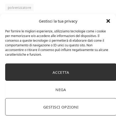
polverizzatore
Gestisci la tua privacy
Per fornire le migliori esperienze, utilizziamo tecnologie come i cookie
Facebook
Twitter
Pinterest
LinkedIn
Tumblr
Email
per memorizzare e/o accedere alle informazioni del dispositivo. Il
consenso a queste tecnologie ci permetterà di elaborare dati come il
comportamento di navigazione o ID unici su questo sito. Non
RELATED
POSTS
acconsentire o ritirare il consenso può influire negativamente su alcune
caratteristiche e funzioni.
ACCETTA
NEGA
GESTISCI OPZIONI