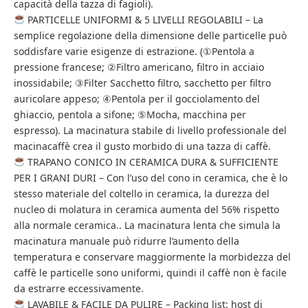
capacità della tazza di fagioli).
PARTICELLE UNIFORMI & 5 LIVELLI REGOLABILI – La
semplice regolazione della dimensione delle particelle può
soddisfare varie esigenze di estrazione. (①Pentola a
pressione francese; ②Filtro americano, filtro in acciaio
inossidabile; ③Filter Sacchetto filtro, sacchetto per filtro
auricolare appeso; ④Pentola per il gocciolamento del
ghiaccio, pentola a sifone; ⑤Mocha, macchina per
espresso). La macinatura stabile di livello professionale del
macinacaffè crea il gusto morbido di una tazza di caffè.
TRAPANO CONICO IN CERAMICA DURA & SUFFICIENTE
PER I GRANI DURI – Con l’uso del cono in ceramica, che è lo
stesso materiale del coltello in ceramica, la durezza del
nucleo di molatura in ceramica aumenta del 56% rispetto
alla normale ceramica.. La macinatura lenta che simula la
macinatura manuale può ridurre l’aumento della
temperatura e conservare maggiormente la morbidezza del
caffè le particelle sono uniformi, quindi il caffè non è facile
da estrarre eccessivamente.
LAVABILE & FACILE DA PULIRE – Packing list: host di