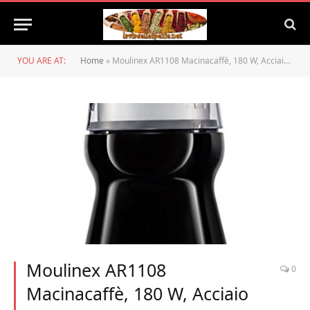
YOU ARE AT:
Home
»
Moulinex AR1108 Macinacaffè, 180 W, Acciaio Inossidabile, Nero
Moulinex AR1108
0
Macinacaffè, 180 W, Acciaio