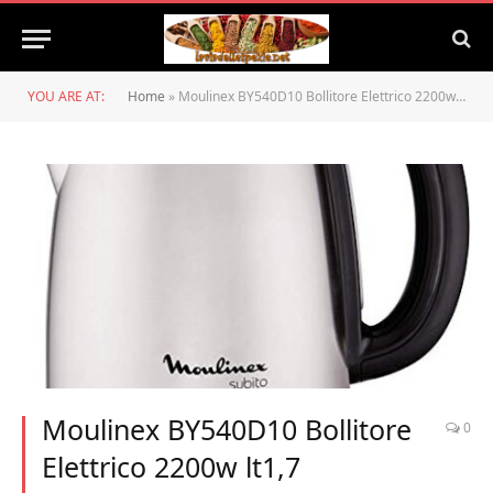
YOU ARE AT:
Home
»
Moulinex BY540D10 Bollitore Elettrico 2200w lt1,7 Preparazione Colazione Arredo tavola, 2000 W, 7 Cups, 1 Decibel, Inossidabile, Acciaio e Nero
Moulinex BY540D10 Bollitore
0
Elettrico 2200w lt1,7