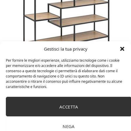
Gestisci la tua privacy
Amazon Basics Martin – Libreria, 35 x 114 x 78 cm
Per fornire le migliori esperienze, utilizziamo tecnologie come i cookie
(Lu x La x A), effetto quercia(In precedenza
per memorizzare e/o accedere alle informazioni del dispositivo. Il
marchio Movian)
consenso a queste tecnologie ci permetterà di elaborare dati come il
comportamento di navigazione o ID unici su questo sito. Non
acconsentire o ritirare il consenso può influire negativamente su alcune
caratteristiche e funzioni.
ACCETTA
NEGA