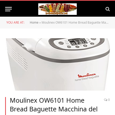
YOU ARE AT:
Home
»
Moulinex OW6101 Home Bread Baguette Macchina del Pane con 16 Programmi Preimpostati, Capacità Extra fino a 1.5 kg,1650 W, 3 velocità, Bianco
Moulinex OW6101 Home
0
Bread Baguette Macchina del