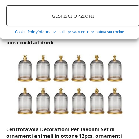
GESTISCI OPZIONI
DOT Horeca Solutions 1000 Bicchieri PET
trasparenti monouso 350 ML tacca 0,3 alta qualità
Cookie Policy
Informativa sulla privacy ed informativa sui cookie
usa e getta bicchiere riciclabili per acqua bevande
birra cocktail drink
Centrotavola Decorazioni Per Tavolini Set di
ornamenti animali in ottone 12pcs, ornamenti