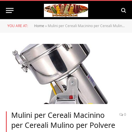
YOU ARE AT:
Home
»
Mulini per Cereali Macinino per Cereali Mulino per Polvere Tipo di Oscillazione Macinino per Cereali Elettrico Commerciale Macinacaffè per Erbe Polverizzatore Spezie Pepe caffè
Mulini per Cereali Macinino
0
per Cereali Mulino per Polvere