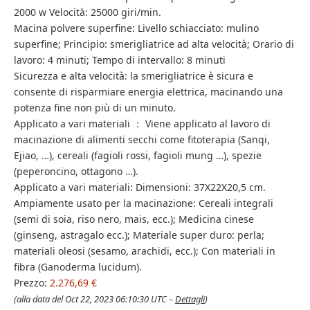
2000 w Velocità: 25000 giri/min.
Macina polvere superfine: Livello schiacciato: mulino
superfine; Principio: smerigliatrice ad alta velocità; Orario di
lavoro: 4 minuti; Tempo di intervallo: 8 minuti
Sicurezza e alta velocità: la smerigliatrice è sicura e
consente di risparmiare energia elettrica, macinando una
potenza fine non più di un minuto.
Applicato a vari materiali ： Viene applicato al lavoro di
macinazione di alimenti secchi come fitoterapia (Sanqi,
Ejiao, …), cereali (fagioli rossi, fagioli mung …), spezie
(peperoncino, ottagono …).
Applicato a vari materiali: Dimensioni: 37X22X20,5 cm.
Ampiamente usato per la macinazione: Cereali integrali
(semi di soia, riso nero, mais, ecc.); Medicina cinese
(ginseng, astragalo ecc.); Materiale super duro: perla;
materiali oleosi (sesamo, arachidi, ecc.); Con materiali in
fibra (Ganoderma lucidum).
Prezzo:
2.276,69 €
(alla data del Oct 22, 2023 06:10:30 UTC –
Dettagli
)