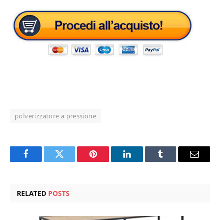
polverizzatore a pressione
Facebook
Twitter
Pinterest
LinkedIn
Tumblr
Email
RELATED
POSTS