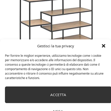
Gestisci la tua privacy
Per fornire le migliori esperienze, utilizziamo tecnologie come i cookie
Amazon Basics Martin – Libreria, 35 x 114 x 78 cm
per memorizzare e/o accedere alle informazioni del dispositivo. Il
(Lu x La x A), effetto quercia(In precedenza
consenso a queste tecnologie ci permetterà di elaborare dati come il
marchio Movian)
comportamento di navigazione o ID unici su questo sito. Non
acconsentire o ritirare il consenso può influire negativamente su alcune
caratteristiche e funzioni.
ACCETTA