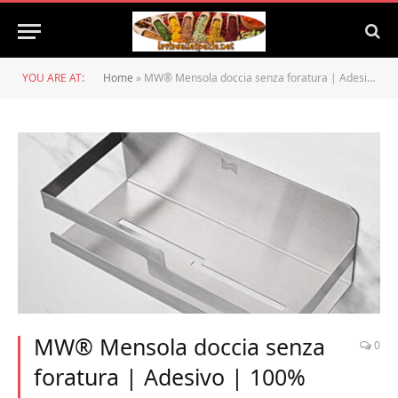
YOU ARE AT:
Home
»
MW® Mensola doccia senza foratura | Adesivo | 100% acciaio inossidabile | Portaspezie | Porta spugne | Scaffale bagno | portaoggetti da doccia | Accessori bagno | Cestini bagno
MW® Mensola doccia senza
0
foratura | Adesivo | 100%