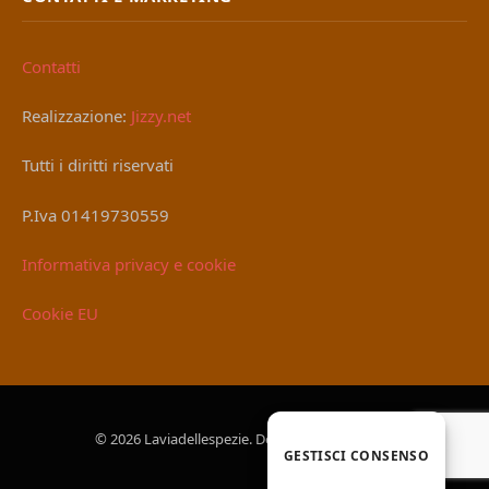
Contatti
Realizzazione:
Jizzy.net
Tutti i diritti riservati
P.Iva 01419730559
Informativa privacy e cookie
Cookie EU
© 2026 Laviadellespezie. Designed by
Jizzy.net
.
GESTISCI CONSENSO