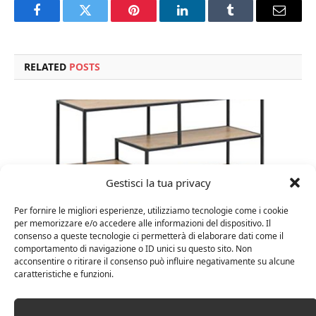
Facebook
Twitter
Pinterest
LinkedIn
Tumblr
Email
RELATED
POSTS
Gestisci la tua privacy
Per fornire le migliori esperienze, utilizziamo tecnologie come i cookie
per memorizzare e/o accedere alle informazioni del dispositivo. Il
consenso a queste tecnologie ci permetterà di elaborare dati come il
comportamento di navigazione o ID unici su questo sito. Non
acconsentire o ritirare il consenso può influire negativamente su alcune
Amazon Basics Martin – Libreria, 35 x 114 x 78 cm
caratteristiche e funzioni.
(Lu x La x A), effetto quercia(In precedenza
marchio Movian)