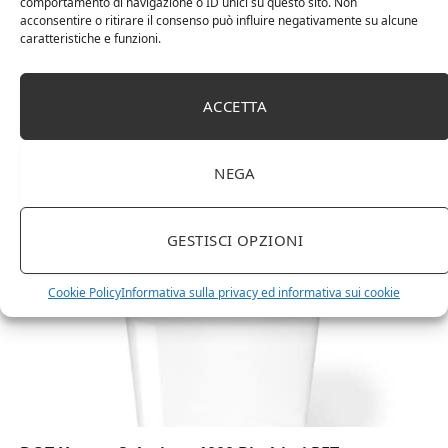
comportamento di navigazione o ID unici su questo sito. Non
acconsentire o ritirare il consenso può influire negativamente su alcune
caratteristiche e funzioni.
ACCETTA
Amazon Basics Martin – Libreria, 35 x 114 x 78 cm
(Lu x La x A), effetto quercia(In precedenza
marchio Movian)
NEGA
GESTISCI OPZIONI
Cookie Policy
Informativa sulla privacy ed informativa sui cookie