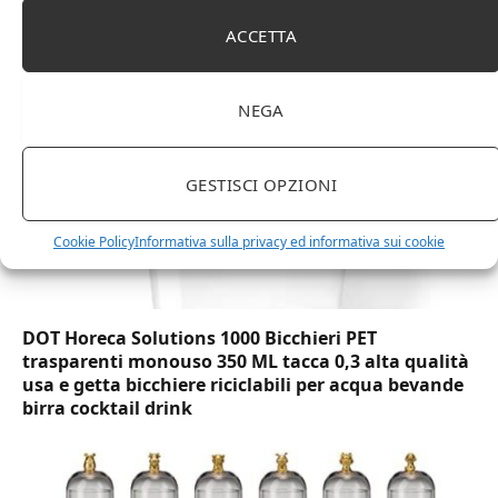
(Lu x La x A), effetto quercia(In precedenza
marchio Movian)
ACCETTA
NEGA
GESTISCI OPZIONI
Cookie Policy
Informativa sulla privacy ed informativa sui cookie
DOT Horeca Solutions 1000 Bicchieri PET
trasparenti monouso 350 ML tacca 0,3 alta qualità
usa e getta bicchiere riciclabili per acqua bevande
birra cocktail drink