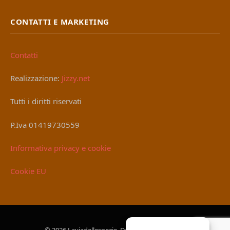
CONTATTI E MARKETING
Contatti
Realizzazione:
Jizzy.net
Tutti i diritti riservati
P.Iva 01419730559
Informativa privacy e cookie
Cookie EU
© 2026 Laviadellespezie. Designed by
Jizzy.net
.