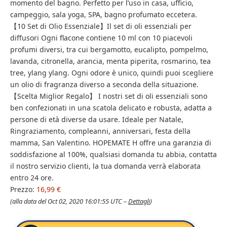
momento del bagno. Perfetto per l’uso in casa, ufficio,
campeggio, sala yoga, SPA, bagno profumato eccetera.
【10 Set di Olio Essenziale】Il set di oli essenziali per
diffusori Ogni flacone contiene 10 ml con 10 piacevoli
profumi diversi, tra cui bergamotto, eucalipto, pompelmo,
lavanda, citronella, arancia, menta piperita, rosmarino, tea
tree, ylang ylang. Ogni odore è unico, quindi puoi scegliere
un olio di fragranza diverso a seconda della situazione.
【Scelta Miglior Regalo】 I nostri set di oli essenziali sono
ben confezionati in una scatola delicato e robusta, adatta a
persone di età diverse da usare. Ideale per Natale,
Ringraziamento, compleanni, anniversari, festa della
mamma, San Valentino. HOPEMATE H offre una garanzia di
soddisfazione al 100%, qualsiasi domanda tu abbia, contatta
il nostro servizio clienti, la tua domanda verrà elaborata
entro 24 ore.
Prezzo:
16,99 €
(alla data del Oct 02, 2020 16:01:55 UTC –
Dettagli
)