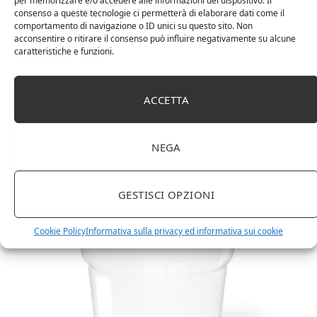
per memorizzare e/o accedere alle informazioni del dispositivo. Il
consenso a queste tecnologie ci permetterà di elaborare dati come il
comportamento di navigazione o ID unici su questo sito. Non
acconsentire o ritirare il consenso può influire negativamente su alcune
caratteristiche e funzioni.
ACCETTA
Amazon Basics Martin – Libreria, 35 x 114 x 78 cm
NEGA
(Lu x La x A), effetto quercia(In precedenza
marchio Movian)
GESTISCI OPZIONI
Cookie Policy
Informativa sulla privacy ed informativa sui cookie