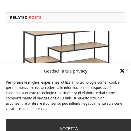
RELATED
POSTS
Gestisci la tua privacy
Per fornire le migliori esperienze, utilizziamo tecnologie come i cookie
per memorizzare e/o accedere alle informazioni del dispositivo. Il
consenso a queste tecnologie ci permetterà di elaborare dati come il
comportamento di navigazione o ID unici su questo sito. Non
Amazon Basics Martin – Libreria, 35 x 114 x 78 cm
acconsentire o ritirare il consenso può influire negativamente su alcune
(Lu x La x A), effetto quercia(In precedenza
caratteristiche e funzioni.
marchio Movian)
ACCETTA