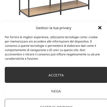
Amazon Basics Martin – Libreria, 35 x 114 x 78 cm
Gestisci la tua privacy
(Lu x La x A), effetto quercia(In precedenza
marchio Movian)
Per fornire le migliori esperienze, utilizziamo tecnologie come i cookie
per memorizzare e/o accedere alle informazioni del dispositivo. Il
consenso a queste tecnologie ci permetterà di elaborare dati come il
comportamento di navigazione o ID unici su questo sito. Non
acconsentire o ritirare il consenso può influire negativamente su alcune
caratteristiche e funzioni.
ACCETTA
NEGA
DOT Horeca Solutions 1000 Bicchieri PET
trasparenti monouso 350 ML tacca 0,3 alta qualità
GESTISCI OPZIONI