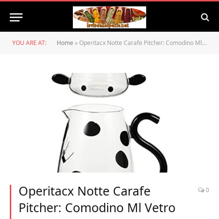
YOU ARE AT:
Home
»
Operitacx Notte Carafe Pitcher: Comodino Ml Vetro Carafe Desktop Acqua Carafe con Tumbler E Sign
Operitacx Notte Carafe
0
Pitcher: Comodino Ml Vetro