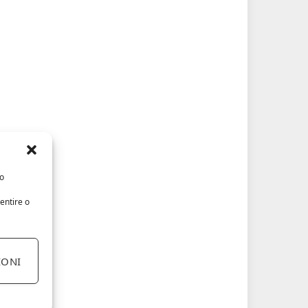
/o
entire o
IONI