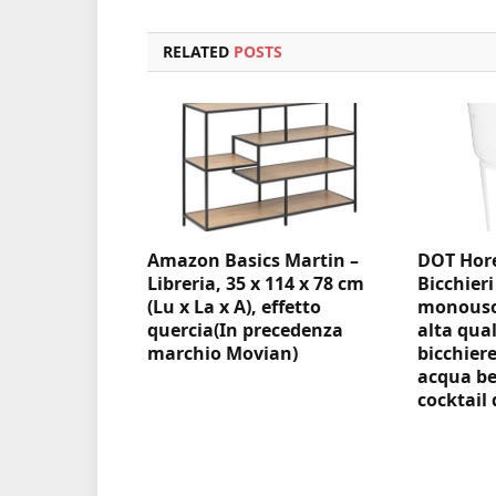
RELATED
POSTS
Amazon Basics Martin –
DOT Hore
Libreria, 35 x 114 x 78 cm
Bicchieri
(Lu x La x A), effetto
monouso 
quercia(In precedenza
alta qual
marchio Movian)
bicchiere
acqua be
cocktail 