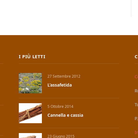
I PIÙ LETTI
C
C
27 Settembre 2012
L’assafetida
R
T
5 Ottobre 2014
Cannella e cassia
P
I
23 Giugno 2015