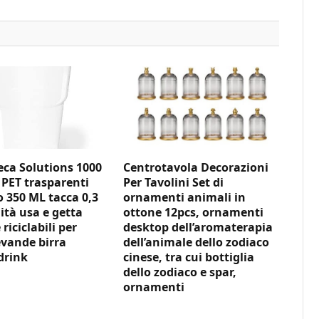
ca Solutions 1000
Centrotavola Decorazioni
 PET trasparenti
Per Tavolini Set di
350 ML tacca 0,3
ornamenti animali in
ità usa e getta
ottone 12pcs, ornamenti
 riciclabili per
desktop dell’aromaterapia
vande birra
dell’animale dello zodiaco
drink
cinese, tra cui bottiglia
dello zodiaco e spar,
ornamenti