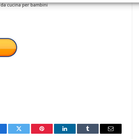
lo da cucina per bambini
acebook
Twitter
Pinterest
LinkedIn
Tumblr
Email