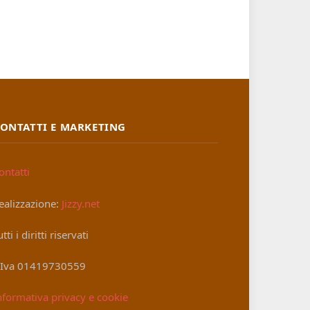
ONTATTI E MARKETING
ontatti
ealizzazione:
Jizzy.net
utti i diritti riservati
.Iva 01419730559
nformativa privacy e cookie