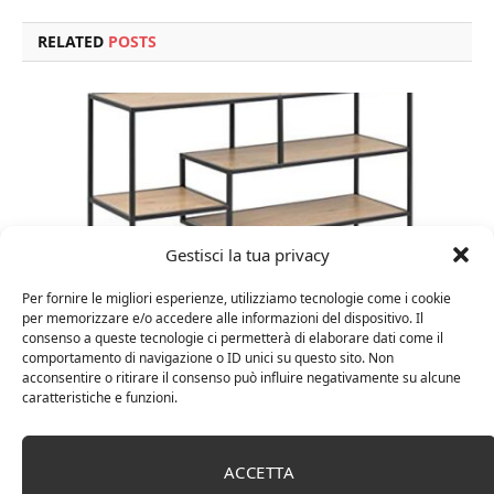
RELATED
POSTS
Gestisci la tua privacy
Per fornire le migliori esperienze, utilizziamo tecnologie come i cookie
per memorizzare e/o accedere alle informazioni del dispositivo. Il
consenso a queste tecnologie ci permetterà di elaborare dati come il
comportamento di navigazione o ID unici su questo sito. Non
Amazon Basics Martin – Libreria, 35 x 114 x 78 cm
acconsentire o ritirare il consenso può influire negativamente su alcune
(Lu x La x A), effetto quercia(In precedenza
caratteristiche e funzioni.
marchio Movian)
ACCETTA