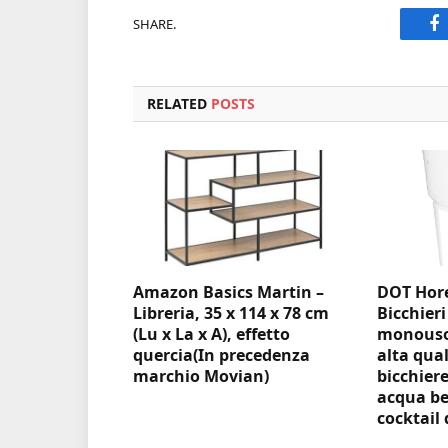
SHARE.
F
RELATED
POSTS
Amazon Basics Martin –
DOT Hore
Libreria, 35 x 114 x 78 cm
Bicchieri
(Lu x La x A), effetto
monouso 
quercia(In precedenza
alta qual
marchio Movian)
bicchiere
acqua be
cocktail 