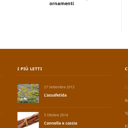
ornamenti
I PIÙ LETTI
C
C
27 Settembre 2012
L’assafetida
R
T
5 Ottobre 2014
Cannella e cassia
P