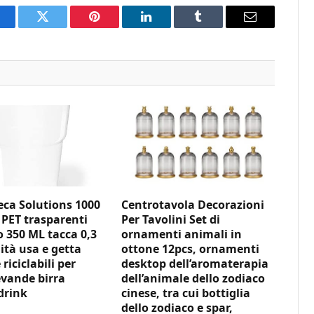
acebook
Twitter
Pinterest
LinkedIn
Tumblr
Email
ca Solutions 1000
Centrotavola Decorazioni
 PET trasparenti
Per Tavolini Set di
350 ML tacca 0,3
ornamenti animali in
ità usa e getta
ottone 12pcs, ornamenti
 riciclabili per
desktop dell’aromaterapia
vande birra
dell’animale dello zodiaco
drink
cinese, tra cui bottiglia
dello zodiaco e spar,