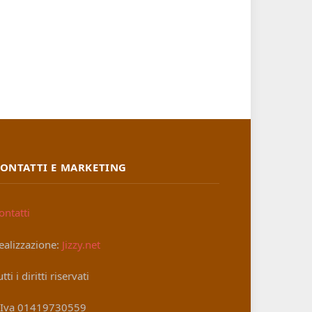
ONTATTI E MARKETING
ontatti
ealizzazione:
Jizzy.net
utti i diritti riservati
.Iva 01419730559