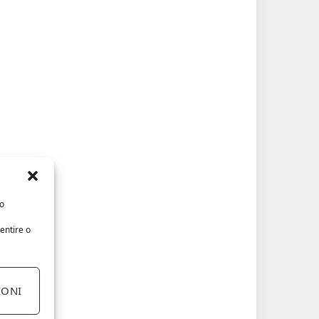
/o
entire o
IONI