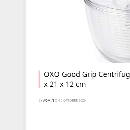
OXO Good Grip Centrifuga
x 21 x 12 cm
BY
ADMIN
ON
5 OTTOBRE 2020