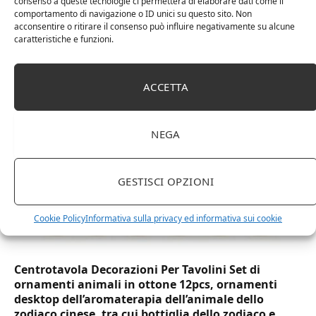
consenso a queste tecnologie ci permetterà di elaborare dati come il
comportamento di navigazione o ID unici su questo sito. Non
DOT Horeca Solutions 1000 Bicchieri PET
acconsentire o ritirare il consenso può influire negativamente su alcune
caratteristiche e funzioni.
trasparenti monouso 350 ML tacca 0,3 alta qualità
usa e getta bicchiere riciclabili per acqua bevande
birra cocktail drink
ACCETTA
NEGA
GESTISCI OPZIONI
Cookie Policy
Informativa sulla privacy ed informativa sui cookie
Centrotavola Decorazioni Per Tavolini Set di
ornamenti animali in ottone 12pcs, ornamenti
desktop dell’aromaterapia dell’animale dello
zodiaco cinese, tra cui bottiglia dello zodiaco e