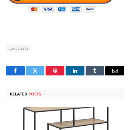
cuocipasta
Facebook
Twitter
Pinterest
LinkedIn
Tumblr
Email
RELATED
POSTS