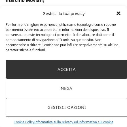
marchio Movian)
Gestisci la tua privacy
Per fornire le migliori esperienze, utilizziamo tecnologie come i cookie
per memorizzare e/o accedere alle informazioni del dispositivo. Il
consenso a queste tecnologie ci permetterà di elaborare dati come il
comportamento di navigazione o ID unici su questo sito. Non
acconsentire o ritirare il consenso può influire negativamente su alcune
caratteristiche e funzioni.
ACCETTA
DOT Horeca Solutions 1000 Bicchieri PET
trasparenti monouso 350 ML tacca 0,3 alta qualità
NEGA
usa e getta bicchiere riciclabili per acqua bevande
birra cocktail drink
GESTISCI OPZIONI
Cookie Policy
Informativa sulla privacy ed informativa sui cookie