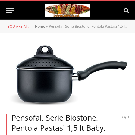
YOU ARE AT:
Home
»
Pensofal, Serie Biostone, Pentola Pastasì 1,5 lt Baby, Diametro 16 cm, Manico in bakelite, in Scatola Regalo, Alluminio con rivestimento antiaderente, Effetto Pietra, Nero
Pensofal, Serie Biostone,
0
Pentola Pastasì 1,5 lt Baby,