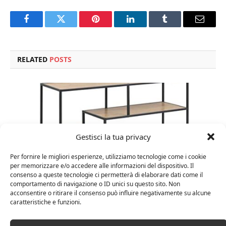
Facebook
Twitter
Pinterest
LinkedIn
Tumblr
Email
RELATED
POSTS
Gestisci la tua privacy
Per fornire le migliori esperienze, utilizziamo tecnologie come i cookie
per memorizzare e/o accedere alle informazioni del dispositivo. Il
consenso a queste tecnologie ci permetterà di elaborare dati come il
comportamento di navigazione o ID unici su questo sito. Non
acconsentire o ritirare il consenso può influire negativamente su alcune
caratteristiche e funzioni.
Amazon Basics Martin – Libreria, 35 x 114 x 78 cm
(Lu x La x A), effetto quercia(In precedenza