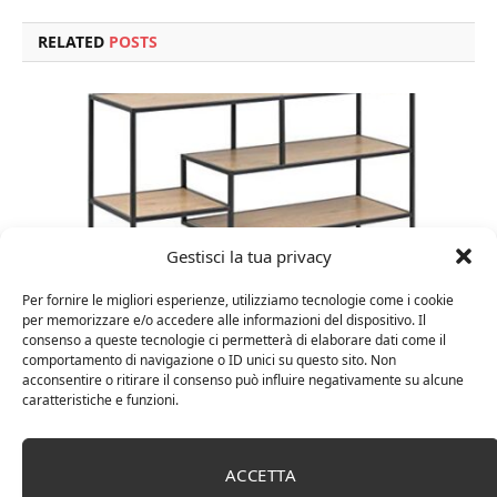
RELATED
POSTS
Gestisci la tua privacy
Per fornire le migliori esperienze, utilizziamo tecnologie come i cookie
per memorizzare e/o accedere alle informazioni del dispositivo. Il
consenso a queste tecnologie ci permetterà di elaborare dati come il
comportamento di navigazione o ID unici su questo sito. Non
Amazon Basics Martin – Libreria, 35 x 114 x 78 cm
acconsentire o ritirare il consenso può influire negativamente su alcune
(Lu x La x A), effetto quercia(In precedenza
caratteristiche e funzioni.
marchio Movian)
ACCETTA