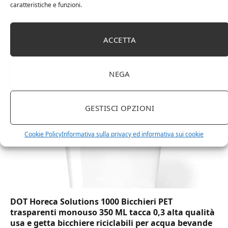
caratteristiche e funzioni.
Amazon Basics Martin – Libreria, 35 x 114 x 78 cm
ACCETTA
(Lu x La x A), effetto quercia(In precedenza
marchio Movian)
NEGA
GESTISCI OPZIONI
Cookie Policy
Informativa sulla privacy ed informativa sui cookie
DOT Horeca Solutions 1000 Bicchieri PET
trasparenti monouso 350 ML tacca 0,3 alta qualità
usa e getta bicchiere riciclabili per acqua bevande