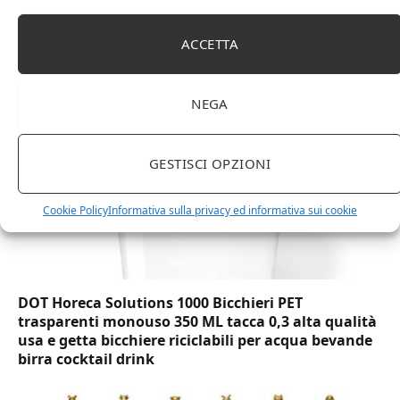
Amazon Basics Martin – Libreria, 35 x 114 x 78 cm
(Lu x La x A), effetto quercia(In precedenza
ACCETTA
marchio Movian)
NEGA
GESTISCI OPZIONI
Cookie Policy
Informativa sulla privacy ed informativa sui cookie
DOT Horeca Solutions 1000 Bicchieri PET
trasparenti monouso 350 ML tacca 0,3 alta qualità
usa e getta bicchiere riciclabili per acqua bevande
birra cocktail drink