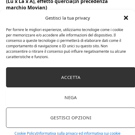
(Lu x La x A), effetto quercia(In precedenza
marchio Movian)
Gestisci la tua privacy
Per fornire le migliori esperienze, utilizziamo tecnologie come i cookie
per memorizzare e/o accedere alle informazioni del dispositivo. Il
consenso a queste tecnologie ci permetterà di elaborare dati come il
comportamento di navigazione o ID unici su questo sito. Non
acconsentire o ritirare il consenso può influire negativamente su alcune
caratteristiche e funzioni.
ACCETTA
DOT Horeca Solutions 1000 Bicchieri PET
NEGA
trasparenti monouso 350 ML tacca 0,3 alta qualità
usa e getta bicchiere riciclabili per acqua bevande
birra cocktail drink
GESTISCI OPZIONI
Cookie Policy
Informativa sulla privacy ed informativa sui cookie