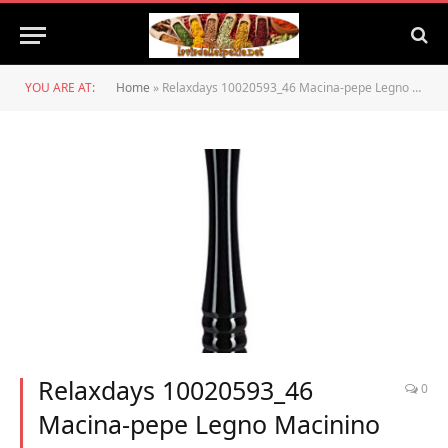
YOU ARE AT:
Home
»
Relaxdays 10020593_46 Macina-pepe Legno Macinino in Ceramica Grande HxLxP: 40 x 6 x 6 cm, Design Classico, Nero
Relaxdays 10020593_46
0
Macina-pepe Legno Macinino