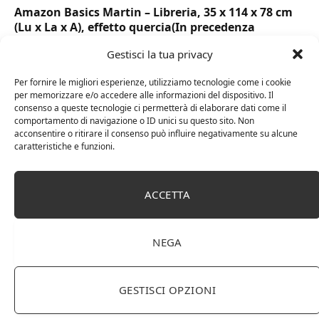
Amazon Basics Martin – Libreria, 35 x 114 x 78 cm
(Lu x La x A), effetto quercia(In precedenza
marchio Movian)
Gestisci la tua privacy
Per fornire le migliori esperienze, utilizziamo tecnologie come i cookie
per memorizzare e/o accedere alle informazioni del dispositivo. Il
consenso a queste tecnologie ci permetterà di elaborare dati come il
comportamento di navigazione o ID unici su questo sito. Non
acconsentire o ritirare il consenso può influire negativamente su alcune
caratteristiche e funzioni.
ACCETTA
DOT Horeca Solutions 1000 Bicchieri PET
NEGA
trasparenti monouso 350 ML tacca 0,3 alta qualità
usa e getta bicchiere riciclabili per acqua bevande
birra cocktail drink
GESTISCI OPZIONI