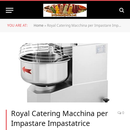
YOU ARE AT:
Home
»
Royal Catering Macchina per Impastare Impastatrice Planetaria RCPM-30,1S (33 litri, 1800 W, 130-320 giri/min, 18 kg)
Royal Catering Macchina per
0
Impastare Impastatrice