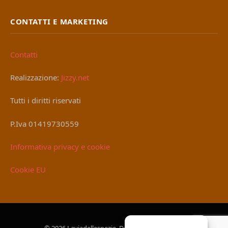
CONTATTI E MARKETING
Contatti
Realizzazione:
Jizzy.net
Tutti i diritti riservati
P.Iva 01419730559
Informativa privacy e cookie
Cookie EU
© 2026 Laviadellespezie. Designed by
Jizzy.net
.