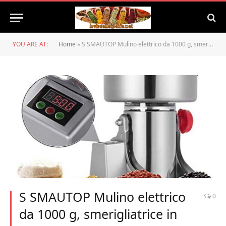
YOU ARE AT:
Home
»
S SMAUTOP Mulino elettrico da 1000 g, smerigliatrice in polvere LCD digitale in acciaio inossidabile Ultra 25000 r/m smerigliatrice per polverizzatori per cucina Erbe Spezie Pepe Caffè Mais
S SMAUTOP Mulino elettrico
0
da 1000 g, smerigliatrice in