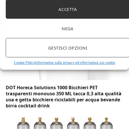
(Lu x La x A), effetto quercia(In precedenza
marchio Movian)
ACCETTA
NEGA
GESTISCI OPZIONI
Cookie Policy
Informativa sulla privacy ed informativa sui cookie
DOT Horeca Solutions 1000 Bicchieri PET
trasparenti monouso 350 ML tacca 0,3 alta qualità
usa e getta bicchiere riciclabili per acqua bevande
birra cocktail drink