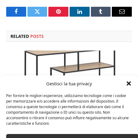
Facebook
Twitter
Pinterest
LinkedIn
Tumblr
Email
RELATED
POSTS
Gestisci la tua privacy
Per fornire le migliori esperienze, utilizziamo tecnologie come i cookie
per memorizzare e/o accedere alle informazioni del dispositivo. Il
consenso a queste tecnologie ci permetterà di elaborare dati come il
comportamento di navigazione o ID unici su questo sito. Non
acconsentire o ritirare il consenso può influire negativamente su alcune
caratteristiche e funzioni.
Amazon Basics Martin – Libreria, 35 x 114 x 78 cm
(Lu x La x A), effetto quercia(In precedenza