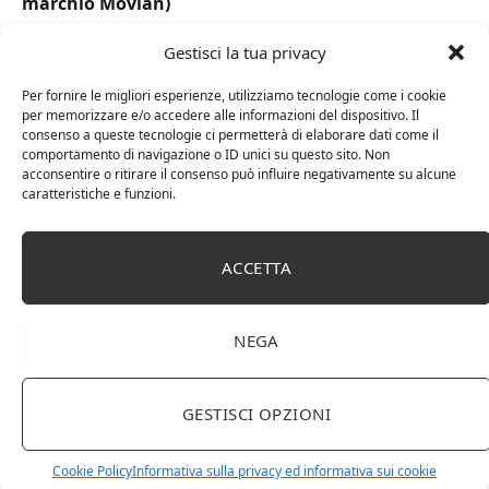
marchio Movian)
Gestisci la tua privacy
Per fornire le migliori esperienze, utilizziamo tecnologie come i cookie
per memorizzare e/o accedere alle informazioni del dispositivo. Il
consenso a queste tecnologie ci permetterà di elaborare dati come il
comportamento di navigazione o ID unici su questo sito. Non
acconsentire o ritirare il consenso può influire negativamente su alcune
caratteristiche e funzioni.
ACCETTA
DOT Horeca Solutions 1000 Bicchieri PET
trasparenti monouso 350 ML tacca 0,3 alta qualità
NEGA
usa e getta bicchiere riciclabili per acqua bevande
birra cocktail drink
GESTISCI OPZIONI
Cookie Policy
Informativa sulla privacy ed informativa sui cookie