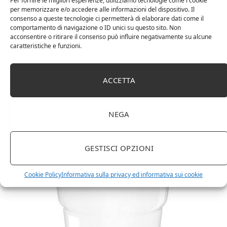
Per fornire le migliori esperienze, utilizziamo tecnologie come i cookie
per memorizzare e/o accedere alle informazioni del dispositivo. Il
consenso a queste tecnologie ci permetterà di elaborare dati come il
comportamento di navigazione o ID unici su questo sito. Non
acconsentire o ritirare il consenso può influire negativamente su alcune
caratteristiche e funzioni.
ACCETTA
NEGA
Amazon Basics Martin – Libreria, 35 x 114 x 78 cm
(Lu x La x A), effetto quercia(In precedenza
marchio Movian)
GESTISCI OPZIONI
Cookie Policy
Informativa sulla privacy ed informativa sui cookie