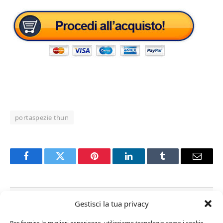
portaspezie thun
Facebook
Twitter
Pinterest
LinkedIn
Tumblr
Email
RELATED
POSTS
Gestisci la tua privacy