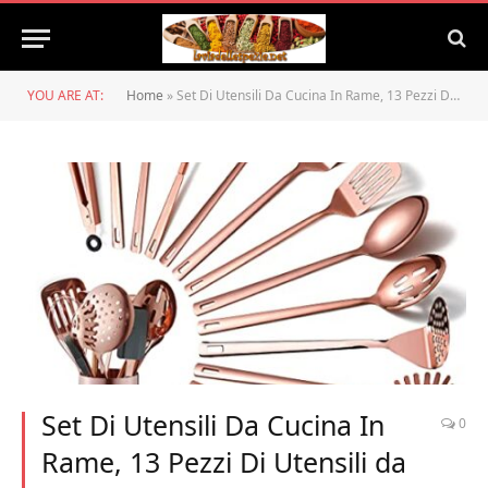
YOU ARE AT:
Home
»
Set Di Utensili Da Cucina In Rame, 13 Pezzi Di Utensili da Cucina in Acciaio Inossidabile Con Placcatura in Oro Rosa Titanio, Set Di Utensili Da Cucina Con Portautensili Per Pentole Antiaderenti
Set Di Utensili Da Cucina In
0
Rame, 13 Pezzi Di Utensili da