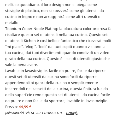
nell’uso quotidiano, il loro design non si piega come
stoviglie di plastica, non si spezzerà come gli utensili da
cucina in legno e non arrugginirà come altri utensili di
metallo
Titanium Coper Noble Plating: la placcatura color oro rosa fa
risaltare questo set di utensili nella tua cucina. Questo set
di utensili Kichen è così bello e fantastico che riceverai molti
“mi piace”, “elogi”, “lodi” dai tuoi ospiti quando visitano la
tua cucina, dai tuoi divertimenti quando condividi un video
girato della tua cucina. Questo è il set di utensili giusto che
vale la pena avere.
Lavabile in lavastoviglie, facile da pulire, facile da riporre:
questi set di utensili da cucina sono facili da riporre
appendendoli ai ganci della cucina o semplicemente
inserendoli nei cassetti della cucina, questa finitura lucida
della superficie rende questo set di utensili da cucina facile
da pulire e non facile da sporcare, lavabile in lavastoviglie.
Prezzo:
44,99 €
(alla data del Feb 14, 2023 18:06:05 UTC –
Dettagli
)