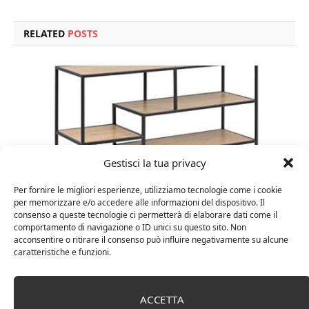
RELATED
POSTS
Gestisci la tua privacy
Per fornire le migliori esperienze, utilizziamo tecnologie come i cookie
per memorizzare e/o accedere alle informazioni del dispositivo. Il
consenso a queste tecnologie ci permetterà di elaborare dati come il
comportamento di navigazione o ID unici su questo sito. Non
Amazon Basics Martin – Libreria, 35 x 114 x 78 cm
acconsentire o ritirare il consenso può influire negativamente su alcune
(Lu x La x A), effetto quercia(In precedenza
caratteristiche e funzioni.
marchio Movian)
ACCETTA