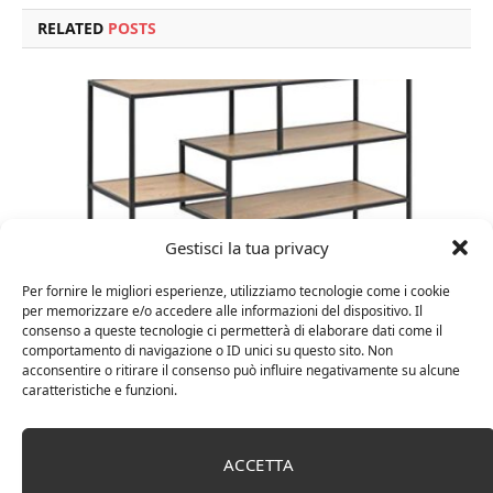
RELATED
POSTS
Gestisci la tua privacy
Per fornire le migliori esperienze, utilizziamo tecnologie come i cookie
per memorizzare e/o accedere alle informazioni del dispositivo. Il
consenso a queste tecnologie ci permetterà di elaborare dati come il
Amazon Basics Martin – Libreria, 35 x 114 x 78 cm
comportamento di navigazione o ID unici su questo sito. Non
(Lu x La x A), effetto quercia(In precedenza
acconsentire o ritirare il consenso può influire negativamente su alcune
caratteristiche e funzioni.
marchio Movian)
ACCETTA