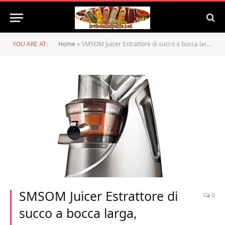
YOU ARE AT:
Home
»
SMSOM Juicer Estrattore di succo a bocca larga, spremiagrumi BPA BPA Free Free Free Frutta e verdura spremiagrumi, spremiagrumi centrifughi con coclea in ceramica fa, spremiagrumi in acciaio inossidab
SMSOM Juicer Estrattore di
0
succo a bocca larga,