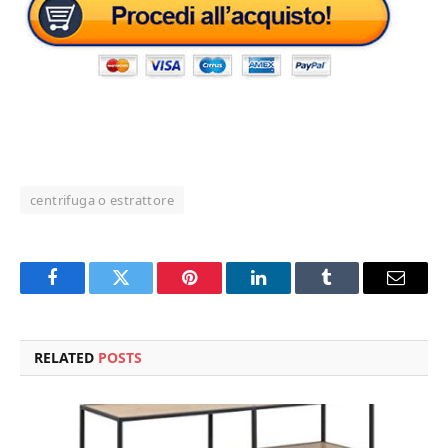
centrifuga o estrattore
Facebook
Twitter
Pinterest
LinkedIn
Tumblr
Email
RELATED
POSTS