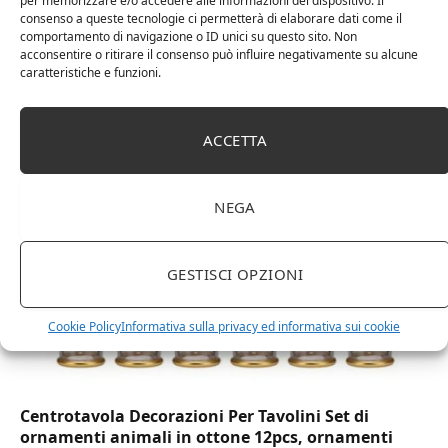
per memorizzare e/o accedere alle informazioni del dispositivo. Il
consenso a queste tecnologie ci permetterà di elaborare dati come il
comportamento di navigazione o ID unici su questo sito. Non
acconsentire o ritirare il consenso può influire negativamente su alcune
DOT Horeca Solutions 1000 Bicchieri PET
caratteristiche e funzioni.
trasparenti monouso 350 ML tacca 0,3 alta qualità
usa e getta bicchiere riciclabili per acqua bevande
birra cocktail drink
ACCETTA
NEGA
GESTISCI OPZIONI
Cookie Policy
Informativa sulla privacy ed informativa sui cookie
Centrotavola Decorazioni Per Tavolini Set di
ornamenti animali in ottone 12pcs, ornamenti