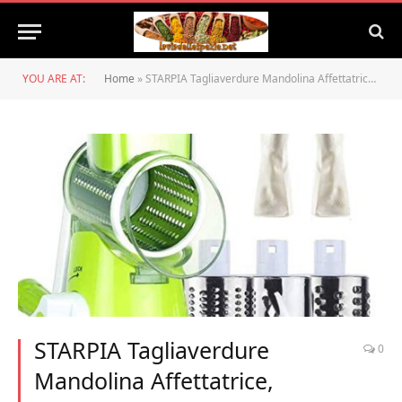
YOU ARE AT:
Home
»
STARPIA Tagliaverdure Mandolina Affettatrice, Mandoline Slicer Grattugia con 3 Lame in Acciaio Inossidabile, Rotonda Pelapatate Taglia Manuale Multifunzione per Verdure Formaggio Noccioline
STARPIA Tagliaverdure
0
Mandolina Affettatrice,