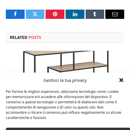
Facebook
Twitter
Pinterest
LinkedIn
Tumblr
Email
RELATED
POSTS
Gestisci la tua privacy
Per fornire le migliori esperienze, utilizziamo tecnologie come i cookie
per memorizzare e/o accedere alle informazioni del dispositivo. Il
consenso a queste tecnologie ci permetterà di elaborare dati come il
comportamento di navigazione o ID unici su questo sito. Non
acconsentire o ritirare il consenso può influire negativamente su alcune
caratteristiche e funzioni.
Amazon Basics Martin – Libreria, 35 x 114 x 78 cm
(Lu x La x A), effetto quercia(In precedenza